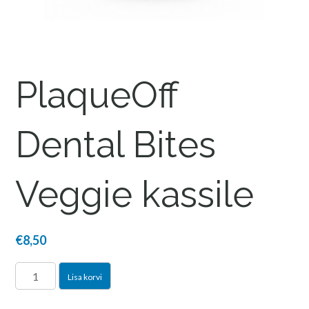
PlaqueOff
Dental Bites
Veggie kassile
€
8,50
PlaqueOff
Lisa korvi
Dental