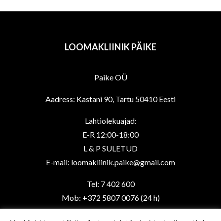
options
may
be
LOOMAKLIINIK PÄIKE
chosen
on
Paike OÜ
the
product
Aadress: Kastani 90, Tartu 50410 Eesti
page
Lahtiolekuajad:
E-R 12:00-18:00
L & P SULETUD
E-mail: loomakliinik.paike@gmail.com
Tel: 7 402 600
Mob: +372 5807 0076 (24 h)