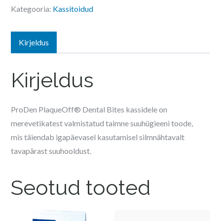
Bites
Kategooria:
Kassitoidud
Veggie
kassile
kogus
Kirjeldus
Kirjeldus
ProDen PlaqueOff® Dental Bites kassidele on
merevetikatest valmistatud taimne suuhügieeni toode,
mis täiendab igapäevasel kasutamisel silmnähtavalt
tavapärast suuhooldust.
Seotud tooted