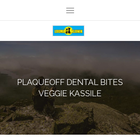
Skip
to
content
Loomakliinik Päike
PLAQUEOFF DENTAL BITES
VEGGIE KASSILE