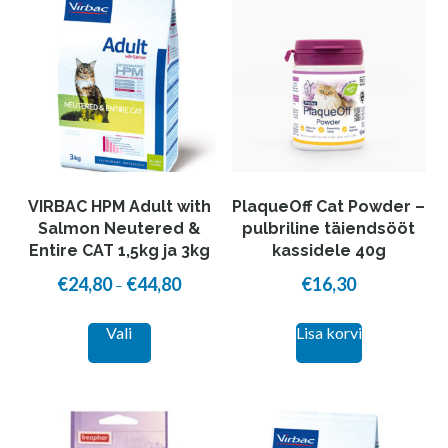
VIRBAC HPM Adult with
PlaqueOff Cat Powder –
Salmon Neutered &
pulbriline täiendsööt
Entire CAT 1,5kg ja 3kg
kassidele 40g
€
24,80
€
44,80
€
16,30
Price
–
range:
This
Vali
Lisa korvi
€24,80
product
through
has
€44,80
multiple
variants.