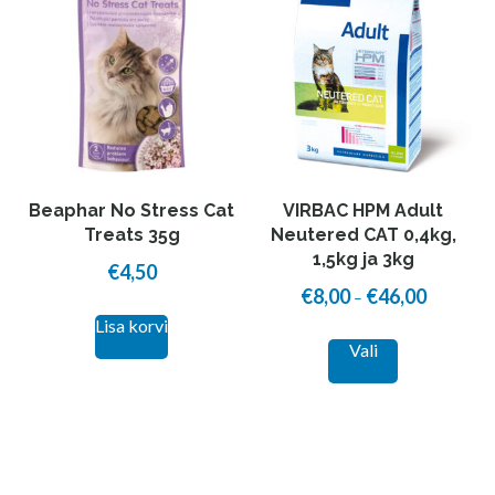
The
options
may
be
chosen
on
the
Beaphar No Stress Cat
VIRBAC HPM Adult
product
Treats 35g
Neutered CAT 0,4kg,
1,5kg ja 3kg
page
€
4,50
€
8,00
€
46,00
Price
–
Lisa korvi
range:
This
Vali
€8,00
product
through
has
€46,00
multiple
variants.
The