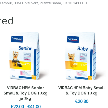
h.Lamour, 30600 Vauvert, Prantsusmaa, FR 30.341.003.
ted
VIRBAC HPM Senior
VIRBAC HPM Baby Small
Small & Toy DOG 1,5kg
& Toy DOG 1,5kg
ja 3kg
€
20,80
€
22,00
€
41,00
Price
–