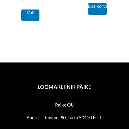
Lisa korvi
range:
This
Vali
€22,00
product
through
has
€41,00
multiple
variants.
The
options
may
be
chosen
LOOMAKLIINIK PÄIKE
on
the
Paike OÜ
product
page
Aadress: Kastani 90, Tartu 50410 Eesti