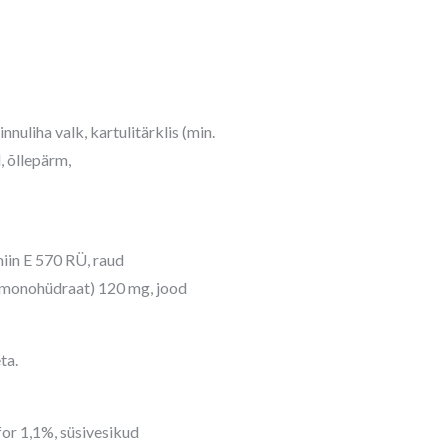
innuliha valk, kartulitärklis (min.
d, õllepärm,
iin E 570 RÜ, raud
aatmonohüdraat) 120 mg, jood
ta.
for 1,1%, süsivesikud