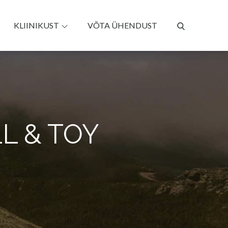
KLIINIKUST
VÕTA ÜHENDUST
L & TOY