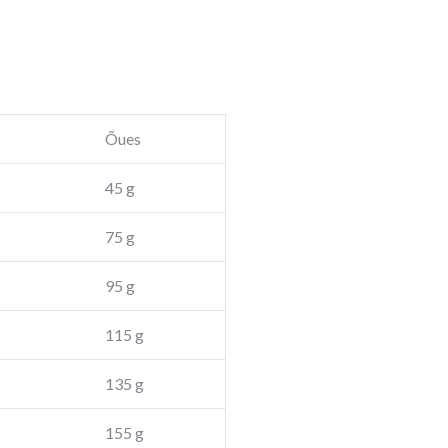
Õues
45 g
75 g
95 g
115 g
135 g
155 g