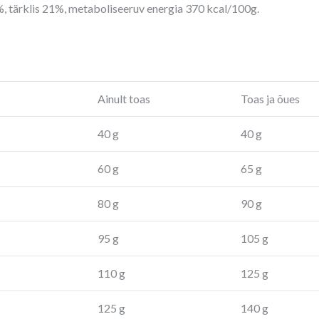
, tärklis 21%, metaboliseeruv energia 370 kcal/100g.
Ainult toas
Toas ja õues
40 g
40 g
60 g
65 g
80 g
90 g
95 g
105 g
110 g
125 g
125 g
140 g