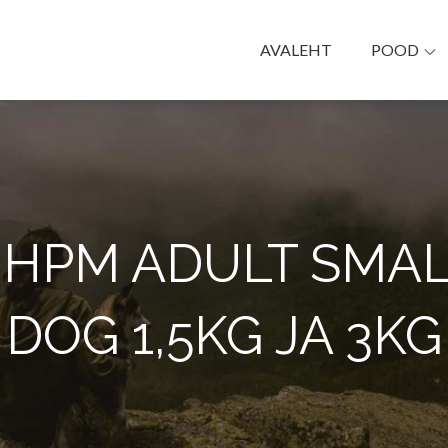
AVALEHT
POOD
k Päike
 HPM ADULT SMAL
DOG 1,5KG JA 3KG