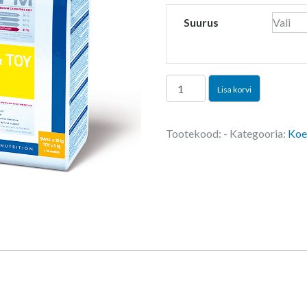
range:
€22,00
Suurus
through
€39,00
VIRBAC
Lisa korvi
HPM
Adult
Tootekood:
-
Kategooria:
Koe
Small
&
Toy
DOG
1,5kg
ja
3kg
kogus