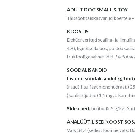
ADULT DOG SMALL & TOY
Täissööt täiskasvanud koertele –
KOOSTIS
Dehüdreeritud sealiha- ja linnuliha
4%), lignotselluloos, põldoakauna
fruktooligosahhariidid,
Lactobaci
SÖÖDALISANDID
Lisatud söödalisandid kg toote
(raud(II)sulfaat monohüdraat ) 2
(kaaliumjodiid) 1,1 mg, L-karnitii
Sideained:
bentoniit 5 g/kg. Anti
ANALÜÜTILISED KOOSTISO
Valk 34% (sellest loomne valk: 8