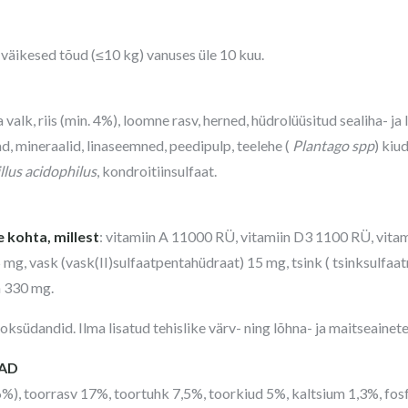
 väikesed tõud (≤10 kg) vanuses üle 10 kuu.
 valk, riis (min. 4%), loomne rasv, herned, hüdrolüüsitud sealiha- ja l
d, mineraalid, linaseemned, peedipulp, teelehe (
Plantago spp
) kiu
llus acidophilus
, kondroitiinsulfaat.
 kohta, millest
: vitamiin A 11000 RÜ, vitamiin D3 1100 RÜ, vitam
5 mg, vask (vask(II)sulfaatpentahüdraat) 15 mg, tsink ( tsinksulf
n 330 mg.
oksüdandid. Ilma lisatud tehislike värv- ning lõhna- ja maitseainete
SAD
6%), toorrasv 17%, toortuhk 7,5%, toorkiud 5%, kaltsium 1,3%, fos