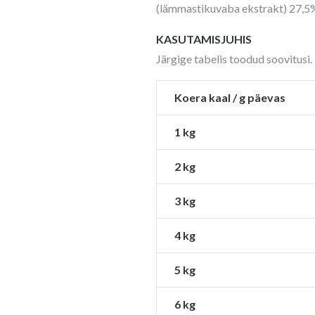
(lämmastikuvaba ekstrakt) 27,5%
KASUTAMISJUHIS
Järgige tabelis toodud soovitusi.
Koera kaal / g päevas
1 kg
2 kg
3 kg
4 kg
5 kg
6 kg