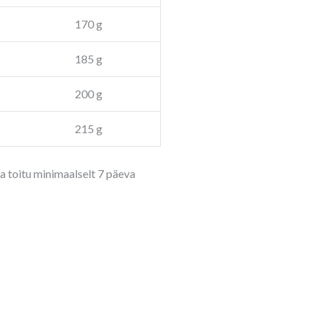
170 g
185 g
200 g
215 g
a toitu minimaalselt 7 päeva