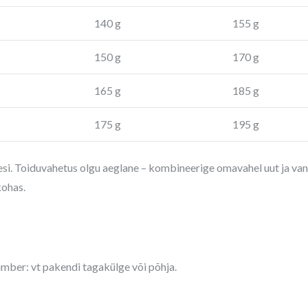
140 g
155 g
150 g
170 g
165 g
185 g
175 g
195 g
esi. Toiduvahetus olgu aeglane – kombineerige omavahel uut ja van
kohas.
umber: vt pakendi tagakülge või põhja.