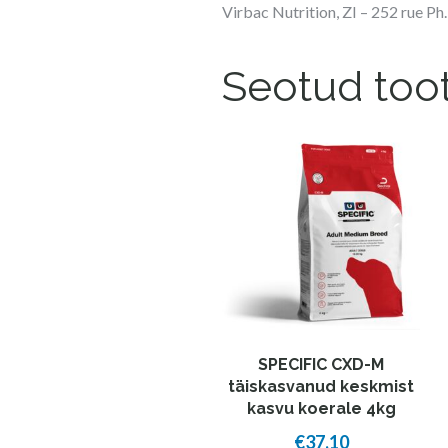
Virbac Nutrition, ZI – 252 rue P
Seotud too
SPECIFIC CXD-M
täiskasvanud keskmist
kasvu koerale 4kg
€
37,10