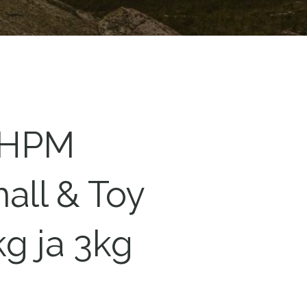
 HPM
all & Toy
g ja 3kg