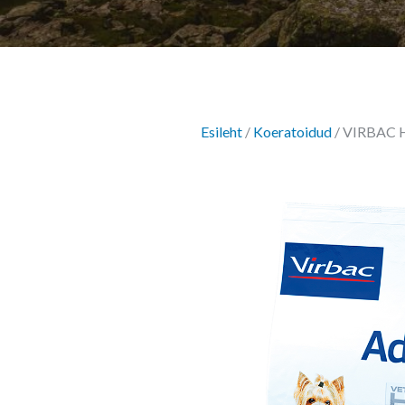
Esileht
/
Koeratoidud
/ VIRBAC H