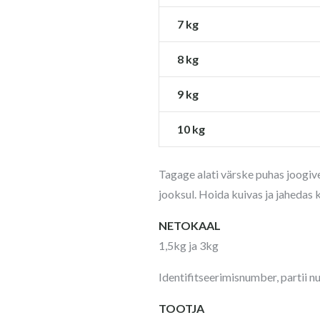
7 kg
8 kg
9 kg
10 kg
Tagage alati värske puhas joogiv
jooksul. Hoida kuivas ja jahedas 
NETOKAAL
1,5kg ja 3kg
Identifitseerimisnumber, partii n
TOOTJA