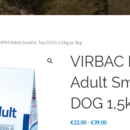
PM Adult Small & Toy DOG 1,5kg ja 3kg
VIRBAC
Adult Sm
DOG 1,5k
Price
€
22,00
–
€
39,00