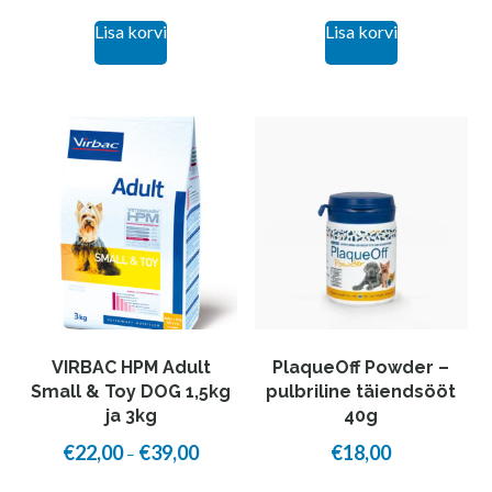
Lisa korvi
Lisa korvi
VIRBAC HPM Adult
PlaqueOff Powder –
Small & Toy DOG 1,5kg
pulbriline täiendsööt
ja 3kg
40g
€
22,00
€
39,00
€
18,00
Price
–
range:
This