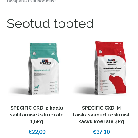
tavapärast suuhooldust.
Seotud tooted
SPECIFIC CRD-2 kaalu
SPECIFIC CXD-M
säilitamiseks koerale
täiskasvanud keskmist
1,6kg
kasvu koerale 4kg
€
22,00
€
37,10