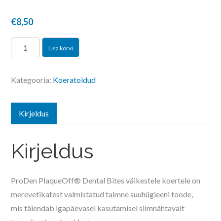
€
8,50
PlaqueOff
Lisa korvi
Dental
Bites
Kategooria:
Koeratoidud
Veggie
väikesele
koerale
Kirjeldus
kogus
Kirjeldus
ProDen PlaqueOff® Dental Bites väikestele koertele on
merevetikatest valmistatud taimne suuhügieeni toode,
mis täiendab igapäevasel kasutamisel silmnähtavalt