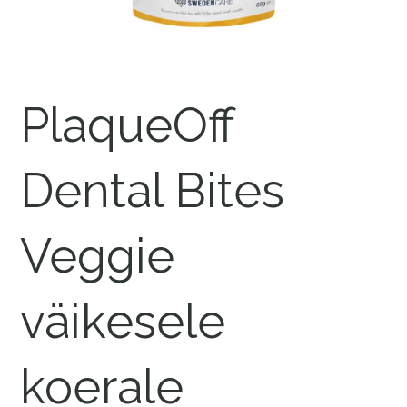
PlaqueOff
Dental Bites
Veggie
väikesele
koerale