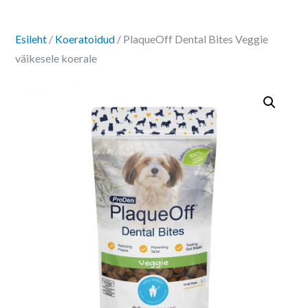
Esileht
/
Koeratoidud
/ PlaqueOff Dental Bites Veggie
väikesele koerale