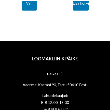
Vali
Lisa korvi
€22,00
product
through
has
€39,00
multiple
variants.
The
options
may
be
LOOMAKLIINIK PÄIKE
chosen
on
Paike OÜ
the
product
Aadress: Kastani 90, Tartu 50410 Eesti
page
Lahtiolekuajad:
E-R 12:00-18:00
L & P SULETUD