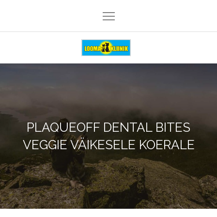
Skip
to
content
Loomakliinik Päike
PLAQUEOFF DENTAL BITES
VEGGIE VÄIKESELE KOERALE