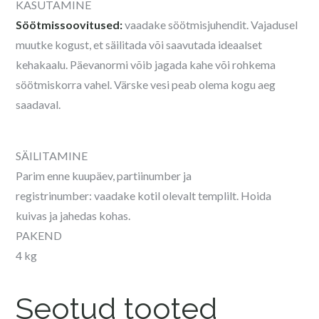
KASUTAMINE
Söötmissoovitused:
vaadake söötmisjuhendit. Vajadusel
muutke kogust, et säilitada või saavutada ideaalset
kehakaalu. Päevanormi võib jagada kahe või rohkema
söötmiskorra vahel. Värske vesi peab olema kogu aeg
saadaval.
SÄILITAMINE
Parim enne kuupäev, partiinumber ja
registrinumber:
vaadake kotil olevalt templilt. Hoida
kuivas ja jahedas kohas.
PAKEND
4 kg
Seotud tooted