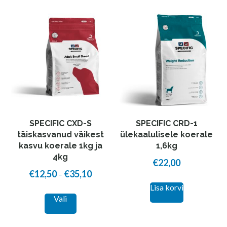
multiple
variants.
The
options
may
be
chosen
on
the
SPECIFIC CXD-S
SPECIFIC CRD-1
product
täiskasvanud väikest
ülekaalulisele koerale
kasvu koerale 1kg ja
1,6kg
page
4kg
€
22,00
€
12,50
€
35,10
Price
–
Lisa korvi
range:
This
Vali
€12,50
product
through
has