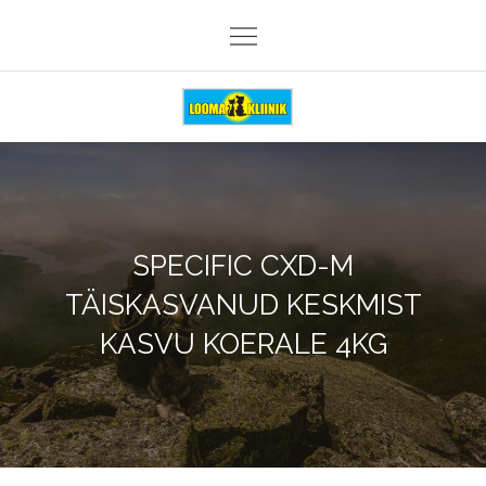
Skip
to
content
Loomakliinik Päike
SPECIFIC CXD-M
TÄISKASVANUD KESKMIST
KASVU KOERALE 4KG