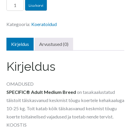
SPECIFIC
Lisa korvi
CXD-
M
Kategooria:
Koeratoidud
täiskasvanud
keskmist
kasvu
Kirjeldus
Arvustused (0)
koerale
4kg
Kirjeldus
kogus
OMADUSED
SPECIFIC® Adult Medium Breed
on tasakaalustatud
täistoit täiskasvanud keskmist tõugu koertele kehakaaluga
10-25 kg. Toit katab kõik täiskasvanud keskmist tõugu
koerte toitainelised vajadused ja toetab nende tervist.
KOOSTIS