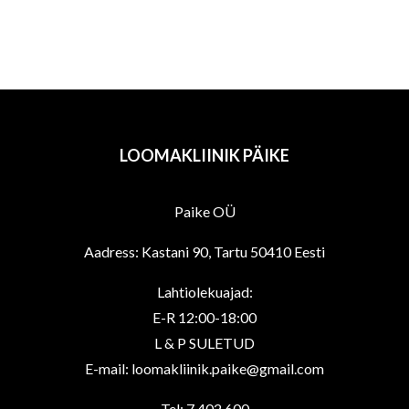
€35,10
multiple
variants.
The
options
may
be
LOOMAKLIINIK PÄIKE
chosen
on
Paike OÜ
the
product
Aadress: Kastani 90, Tartu 50410 Eesti
page
Lahtiolekuajad:
E-R 12:00-18:00
L & P SULETUD
E-mail: loomakliinik.paike@gmail.com
Tel: 7 402 600