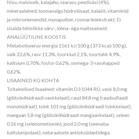
Nisu, maisivalk, kalajahu, searasv, peedisäsi (4%),
mineraalained, loomavalgu hüdrolüsaat, kalaõli, vitamiinid
ja mikroelemendid, munapulber, rosmariiniekstrakt. Ei
sisalda tehislikke värv-, lõhna- ega maitseaineid.
ANALÜÜTILINE KOOSTIS
Metaboliseeruv energia 1561 kJ/100 g (373 kcal/100 g),
valk 22,6%, rasv 11,3%, toorkiud 2,1%, toortuhk 4,9%,
kaltsium 0,70%, fosfor 0,62%, oomega-3-rasvhapped
0,62%.
LISAAINED KG KOHTA
Toitainelised lisaained: vitamiin D3 1044 RÜ, vask 8,0 mg
(glütsiinihüdraadi vaskkelaat), raud 84,8 mg (raudsulfaadi
monohüdraat), tsink 101 mg (glütsiinihüdraadi tsinkkelaat),
mangaan 5,8 mg (glütsiinihüdraadi mangaankelaat), seleen
0,16 mg (selenometioniin), jood 2,0 mg (veevaba
kaltsiumjodaat); naturaalsete antioksüdantidega.