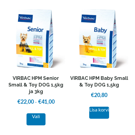
VIRBAC HPM Senior
VIRBAC HPM Baby Small
Small & Toy DOG 1,5kg
& Toy DOG 1,5kg
ja 3kg
€
20,80
€
22,00
€
41,00
Price
–
Lisa korvi
range:
This
Vali
€22,00
product
through
has
€41,00