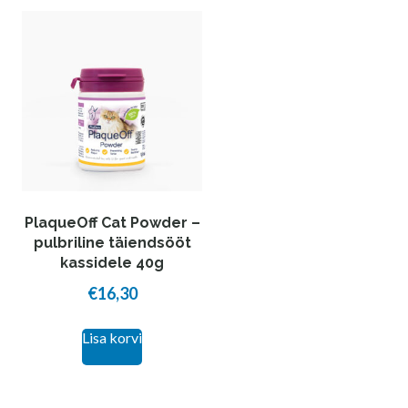
PlaqueOff Cat Powder –
pulbriline täiendsööt
kassidele 40g
€
16,30
Lisa korvi