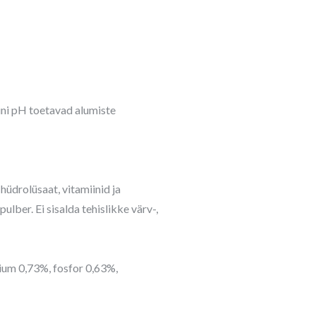
iini pH toetavad alumiste
u hüdrolüsaat, vitamiinid ja
lber. Ei sisalda tehislikke värv-,
sium 0,73%, fosfor 0,63%,