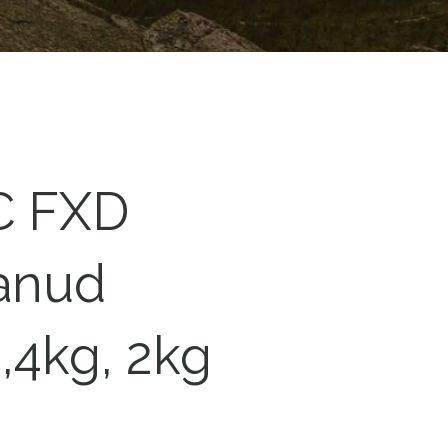
C FXD
vanud
0,4kg, 2kg