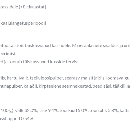
kassidele (<8 eluaastat)
kaalulangetusperioodil
tud täistoit täiskasvanud kassidele. Mineraalainete sisaldus ja ur
eerimist.
d ja toetab täiskasvanud kasside tervist.
 riis, kartulivalk, tselluloosipulber, searasv, maisitärklis, loomavalg
napulber, kalaõli, kirpteelehe seemnekestad, peedisäsi, tääkliiliapu
100 g), valk 32,0%, rasv 9,4%, toorkiud 5,0%, toortuhk 5,8%, kalt
asvhapped 0,54%.