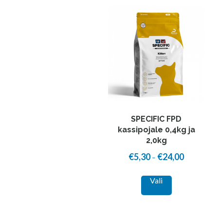
SPECIFIC FPD
kassipojale 0,4kg ja
2,0kg
€
5,30
€
24,00
Price
–
range:
This
Vali
€5,30
product
through
has
€24,00
multiple