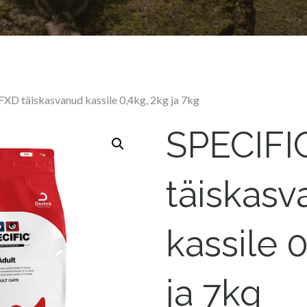
XD täiskasvanud kassile 0,4kg, 2kg ja 7kg
SPECIFI
täiskas
kassile 
ja 7kg