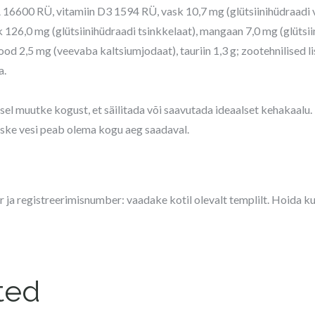
 A 16600 RÜ, vitamiin D3 1594 RÜ, vask 10,7 mg (glütsiinihüdraadi
k 126,0 mg (glütsiinihüdraadi tsinkkelaat), mangaan 7,0 mg (glütsi
jood 2,5 mg (veevaba kaltsiumjodaat), tauriin 1,3 g; zootehnilised
a.
el muutke kogust, et säilitada või saavutada ideaalset kehakaalu
ske vesi peab olema kogu aeg saadaval.
ja registreerimisnumber: vaadake kotil olevalt templilt. Hoida ku
ted