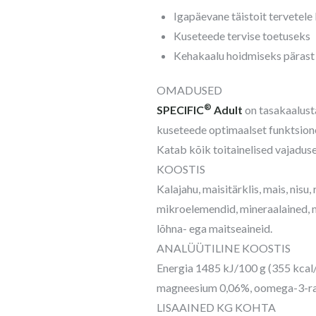
Igapäevane täistoit tervetele 
Kuseteede tervise toetuseks
Kehakaalu hoidmiseks pärast 
OMADUSED
®
SPECIFIC
Adult
on tasakaalusta
kuseteede optimaalset funktsion
Katab kõik toitainelised vajaduse
KOOSTIS
Kalajahu, maisitärklis, mais, nisu,
mikroelemendid, mineraalained, mu
lõhna- ega maitseaineid.
ANALÜÜTILINE KOOSTIS
Energia 1485 kJ/100 g (355 kcal/
magneesium 0,06%, oomega-3-r
LISAAINED KG KOHTA