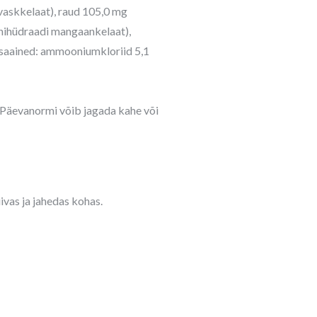
 vaskkelaat), raud 105,0 mg
inihüdraadi mangaankelaat),
 lisaained: ammooniumkloriid 5,1
. Päevanormi võib jagada kahe või
ivas ja jahedas kohas.