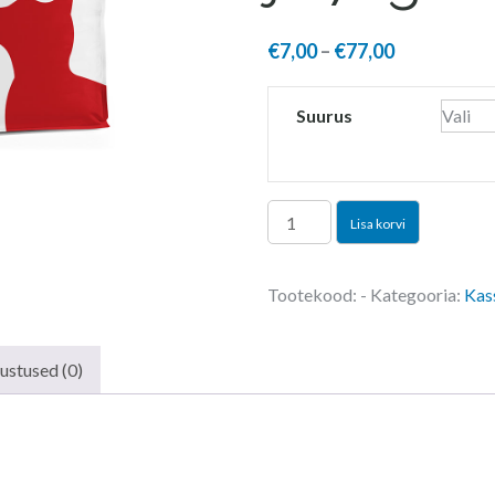
Price
€
7,00
–
€
77,00
range:
€7,00
Suurus
through
€77,00
SPECIFIC
Lisa korvi
FXD
täiskasvanud
Tootekood:
-
Kategooria:
Kas
kassile
0,4kg,
2kg
ustused (0)
ja
7kg
kogus