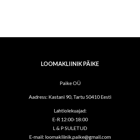
multiple
variants.
The
options
may
be
chosen
LOOMAKLIINIK PÄIKE
on
the
Paike OÜ
product
page
Aadress: Kastani 90, Tartu 50410 Eesti
Lahtiolekuajad:
E-R 12:00-18:00
L & P SULETUD
E-mail: loomakliinik.paike@gmail.com