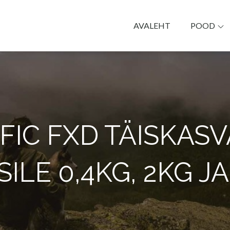
AVALEHT
POOD
k Päike
IFIC FXD TÄISKAS
ILE 0,4KG, 2KG J