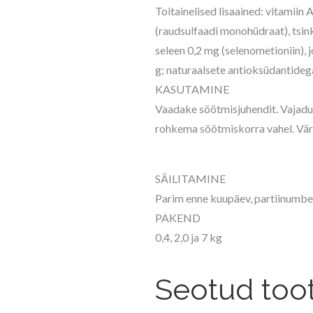
Toitainelised lisaained: vitamiin
(raudsulfaadi monohüdraat), tsin
seleen 0,2 mg (selenometioniin), 
g; naturaalsete antioksüdantideg
KASUTAMINE
Vaadake söötmisjuhendit. Vajadus
rohkema söötmiskorra vahel. Vär
SÄILITAMINE
Parim enne kuupäev, partiinumber 
PAKEND
0,4, 2,0 ja 7 kg
Seotud too