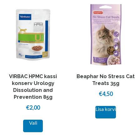
VIRBAC HPMC kassi
Beaphar No Stress Cat
konserv Urology
Treats 35g
Dissolution and
€
4,50
Prevention 85g
€
2,00
Lisa korvi
This
Vali
product
has