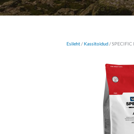
Esileht
/
Kassitoidud
/ SPECIFIC F